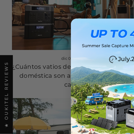
dic 05, 2023
★ OUKITEL REVIEWS
¿Cuántos vatios de batería de respaldo
doméstica son adecuados para su
casa?