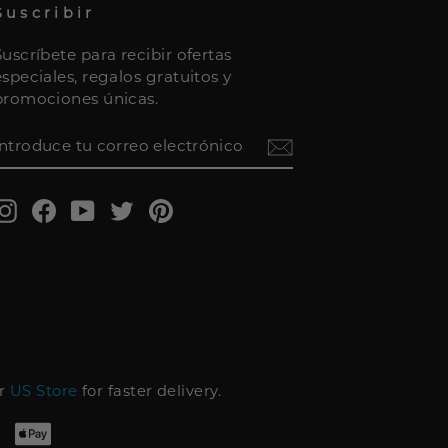
Suscribir
Suscríbete para recibir ofertas
especiales, regalos gratuitos y
promociones únicas.
INTRODUCE
TU
CORREO
ELECTRÓNICO
Instagram
Facebook
YouTube
Twitter
Pinterest
ur
US Store
for faster delivery.