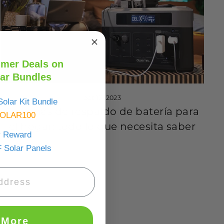
mer Deals on
ar Bundles
oct 13, 2023
olar Kit Bundle
Sistemas de respaldo de batería para
OLAR100
el hogar: todo lo que necesita saber
y Reward
 Solar Panels
 More