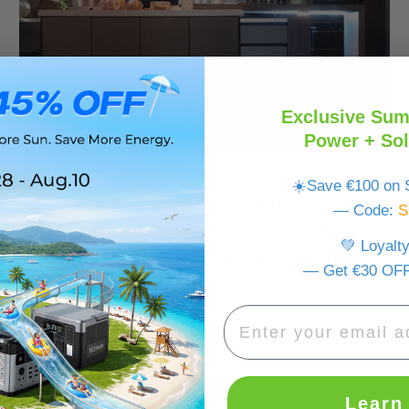
Exclusive Sum
Power + Sol
oct 31, 2023
☀️Save €100 on S
Cómo elegir una fuente de
— Code:
S
alimentación de respaldo en el hogar
💚 Loyalt
para resolver un corte de energía
— Get €30 OFF
Learn