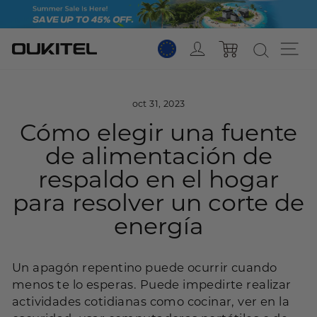
Saltar
al
contenido
Acceso
Na
Carro
oct 31, 2023
Cómo elegir una fuente
de alimentación de
respaldo en el hogar
para resolver un corte de
energía
Un apagón repentino puede ocurrir cuando
menos te lo esperas. Puede impedirte realizar
actividades cotidianas como cocinar, ver en la