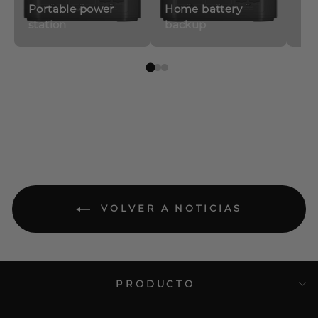
Portable power
Home battery
station
backup
So
VOLVER A NOTICIAS
PRODUCTO