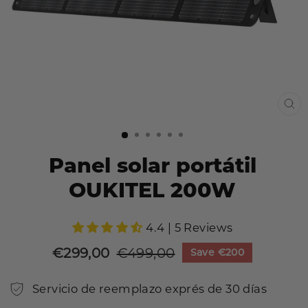
CE
(E
Panel solar portátil
OUKITEL 200W
4.4 | 5 Reviews
€299,00
€499,00
Save
€200
Precio
Precio
de
habitual
Servicio de reemplazo exprés de 30 días
venta