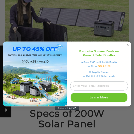
Exclusive Summer Deals on
★ OUKITEL REVIEWS
Power + Solar Bundles
☀️Save €100 on Solar Kit Bundle
— Code:
SOLAR100
💚 Loyalty Reward
— Get €30 OFF Solar Panels
Learn More
Specs of 200W
Solar Panel