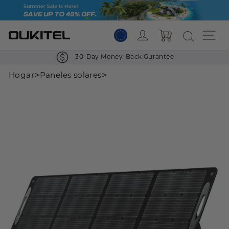
Saltar
al
contenido
Acceso
Na
Carro
30-Day Money-Back Gurantee
>
>
Hogar
Paneles solares