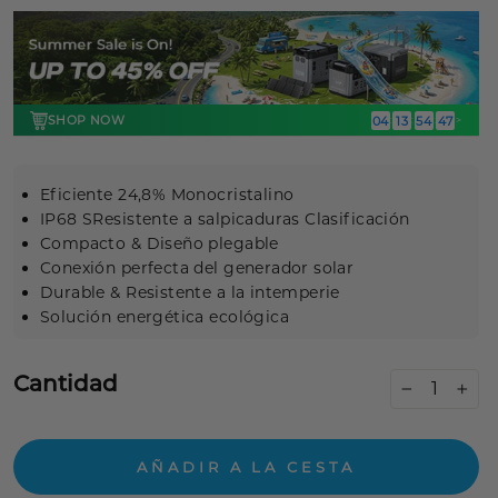
SHOP NOW
04
13
54
46
:
:
:
>
Eficiente 24,8% Monocristalino
IP68 S
Resistente a salpicaduras
Clasificación
Compacto & Diseño plegable
Conexión perfecta del generador solar
Durable & Resistente a la intemperie
Solución energética ecológica
Cantidad
−
+
AÑADIR A LA CESTA