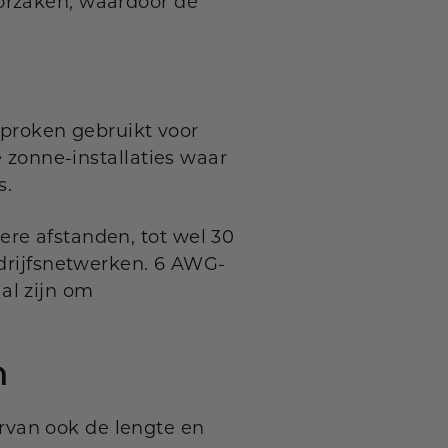
orzaken, waardoor de
roken gebruikt voor
e zonne-installaties waar
s.
ere afstanden, tot wel 30
edrijfsnetwerken. 6 AWG-
al zijn om
n
rvan ook de lengte en