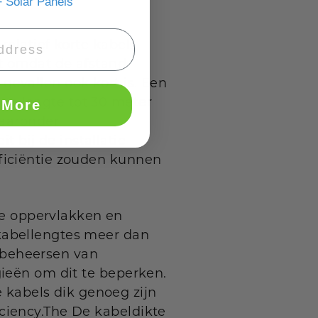
 Solar Panels
relatief korte kabels
t omdat de afstand
gevallen ook kort is. Een
en lengte tot 30 meter
 More
waaronder
it bij de installatie
ficiëntie zouden kunnen
e oppervlakken en
kabellengtes meer dan
 beheersen van
gieën om dit te beperken.
kabels dik genoeg zijn
ciency.The De kabeldikte