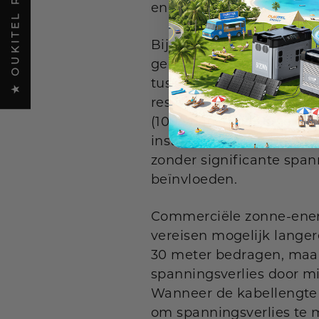
★ OUKITEL REVIEWS
energiesystemen, samen 
Bij de meeste residentië
gebruikt. De kabellengt
tussen de zonnepanelen e
residentieel zonne-ener
(100 voet), maar de exac
installatievereisten en de
zonder significante spa
beïnvloeden.
Commerciële zonne-ener
vereisen mogelijk lange
30 meter bedragen, maa
spanningsverlies door mi
Wanneer de kabellengte
om spanningsverlies te 