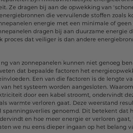
eit. Ze dragen bij aan de opwekking van 'schone
 energiebronnen die vervuilende stoffen zoals ko
onnepanelen energie met een minimale of geen 
nepanelen dragen bij aan duurzame energie doo
k proces dat veiliger is dan andere energiebron
ang van zonnepanelen kunnen niet genoeg bena
 weten dat bepaalde factoren het energieopwek
nvloeden. Een van die factoren is de lengte 
 van het systeem worden aangesloten. Waarom 
triciteit door een kabel stroomt, ondervindt d
als warmte verloren gaat. Deze weerstand resul
l spanningsverlies genoemd. Dit betekent dat h
rvindt en hoe meer energie er verloren gaat, 
Laten we nu eens dieper ingaan op het belang v