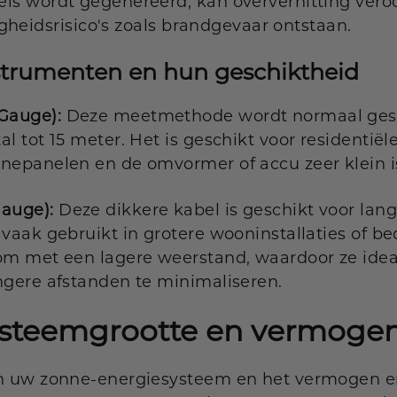
els wordt gegenereerd, kan oververhitting vero
ligheidsrisico's zoals brandgevaar ontstaan.
trumenten en hun geschiktheid
Gauge):
Deze meetmethode wordt normaal gesp
l tot 15 meter. Het is geschikt voor residentiël
nepanelen en de omvormer of accu zeer klein i
auge):
Deze dikkere kabel is geschikt voor lang
 vaak gebruikt in grotere wooninstallaties of b
oom met een lagere weerstand, waardoor ze idea
ngere afstanden te minimaliseren.
systeemgrootte en vermoge
an uw zonne-energiesysteem en het vermogen e