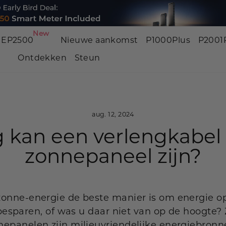
New
EP2500
Nieuwe aankomst
P1000Plus
P2001
Ontdekken
Steun
BP3000
P2001 PRO
P2001
3200W | 2048Wh
3200W | 2048Wh
2400W | 
NEW
NEW
aug. 12, 2024
 kan een verlengkabel
P800
P5000 Pro
P1500
zonnepaneel zijn?
800W | 512Wh
4000W | 5120Wh
1800W | 
NEW
zonne-energie de beste manier is om energie o
e besparen, of was u daar niet van op de hoogte
epanelen zijn milieuvriendelijke energiebron