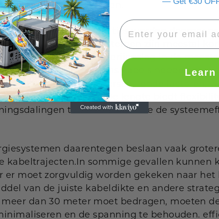
— Get €30 OFF
met algemene richtlijnen.
le zonne-energie-installaties worden doorgaans 
es voor zonne-energiesystemen zijn meestal kor
n de omvormer of batterijopslag in de meeste 
giesysteem kan doorgaans kabels hebben met e
Learn
te lengte hangt af van verschillende factoren, 
 kabel zelf. gauge.This De lengte biedt flexibilite
nningsdalingen te veroorzaken die de systeemef
giesystemen daarentegen beslaan vaak groter
re kabeltrajecten.In sommige gevallen kunnen 
r er moet zorgvuldig worden gekeken naar het
ddel van de juiste kabeldikte en andere strate
 meer dan 30 meter moet bedragen, moeten de 
minimaliseren en de spanning te behouden. effi