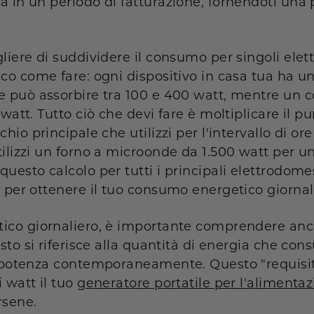
a in un periodo di fatturazione, fornendoti una
liere di suddividere il consumo per singoli ele
cco come fare: ogni dispositivo in casa tua ha u
e può assorbire tra 100 e 400 watt, mentre un c
watt. Tutto ciò che devi fare è moltiplicare il p
io principale che utilizzi per l'intervallo di ore i
ilizzi un forno a microonde da 1.500 watt per un
i questo calcolo per tutti i principali elettrodome
 per ottenere il tuo consumo energetico giornali
ico giornaliero, è importante comprendere anch
to si riferisce alla quantità di energia che con
a potenza contemporaneamente. Questo "requisito
 watt il tuo
generatore portatile per l'aliment
sene.