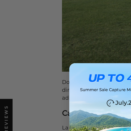
Dopo aver calcolato il fa
dimensione ideale del ge
adatto alle tue esigenze.
Capacità di poten
La prima cosa da conside