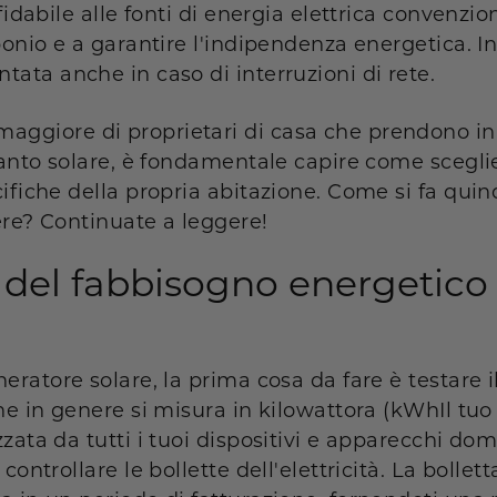
fidabile alle fonti di energia elettrica convenzio
bonio e a garantire l'indipendenza energetica. In
ata anche in caso di interruzioni di rete.
ggiore di proprietari di casa che prendono in
ianto solare, è fondamentale capire come sceglie
ifiche della propria abitazione. Come si fa quin
ere? Continuate a leggere!
 del fabbisogno energetico 
eratore solare, la prima cosa da fare è testare
he in genere si misura in kilowattora (
kWh
Il tu
zata da tutti i tuoi dispositivi e apparecchi do
ontrollare le bollette dell'elettricità. La bollett