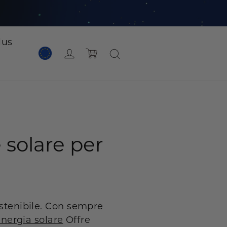
lus
Login
Carrello
solare per
ostenibile. Con sempre
energia solare
Offre