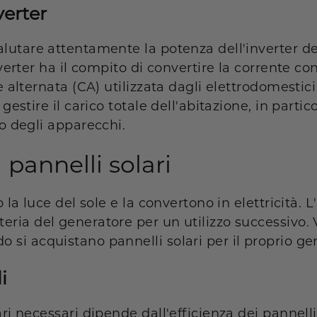
verter
alutare attentamente la potenza dell'inverter d
nverter ha il compito di convertire la corrente c
e alternata (CA) utilizzata dagli elettrodomestici
gestire il carico totale dell'abitazione, in partic
io degli apparecchi.
i pannelli solari
 la luce del sole e la convertono in elettricità. L
eria del generatore per un utilizzo successivo.
si acquistano pannelli solari per il proprio ge
i
ri necessari dipende dall'efficienza dei pannelli