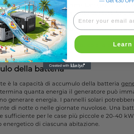
— Get €30 OFF
La potenza erogata dal generatore (potenza in 
 energetico. Nella maggior parte dei casi, Una 
rebbe essere sufficiente a soddisfare il fabbi
i come frigoriferi, condizionatori, luci, televisor
rtante notare che la potenza in watt adatta a u
Learn
ri quali il fabbisogno energetico e la posizion
lo della batteria
te è la capacità di accumulo della batteria
gene
etermina quanta energia il generatore può imm
no generare energia. I pannelli solari potrebber
nte di notte o nelle giornate nuvolose. Una bat
 sufficiente per le case più piccole e 20-40 kWh
 energetico di ciascuna abitazione.