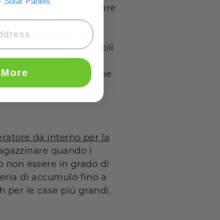
 Solar Panels
watt) dovrebbe soddisfare
capacità compresa tra
sogno energetico degli
i, computer e altri piccoli
n'abitazione dipende
 More
e geografica (esposizione
ratore da interno per la
agazzinare quando i
o non essere in grado di
teria di accumulo fino a
 per le case più grandi,