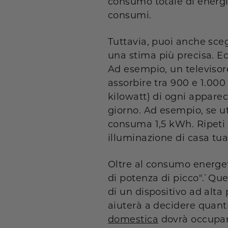
consumo totale di energi
consumi.
Tuttavia, puoi anche sceg
una stima più precisa. E
Ad esempio, un televisor
assorbire tra 900 e 1.000 
kilowatt) di ogni apparecch
giorno. Ad esempio, se ut
consuma 1,5
kWh
. Ripet
illuminazione di casa tua
Oltre al consumo energet
di potenza di picco".
Ques
“
di un dispositivo ad alt
aiuterà a decidere quanti
domestica
dovrà occupar