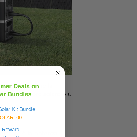
essivo è trovare la
mer Deals on
ar Bundles
 il generatore solare più
olar Kit Bundle
OLAR100
y Reward
eratore è la potenza