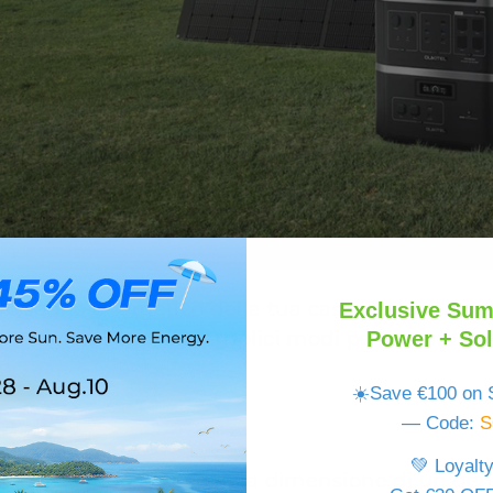
bbisogno energetico della tua casa, il passo succ
Exclusive Sum
Power + Sol
neratore. Ecco tre semplici modi per individuare
☀️Save €100 on S
za
— Code:
S
💚 Loyalt
rare quando si sceglie la dimensione di un gen