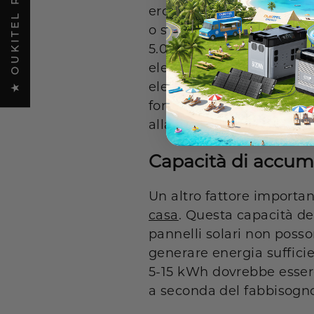
★ OUKITEL REVIEWS
erogata dal generatore. 
o superare il fabbisogno
5.000 Wh e 10.000 Wh dov
elettrodomestici essenzial
elettrodomestici. È impo
fortemente anche da fatto
alla luce solare).
Capacità di accumu
Un altro fattore importan
casa
. Questa capacità d
pannelli solari non posso
generare energia sufficie
5-15
kWh
dovrebbe essere
a seconda del fabbisogno