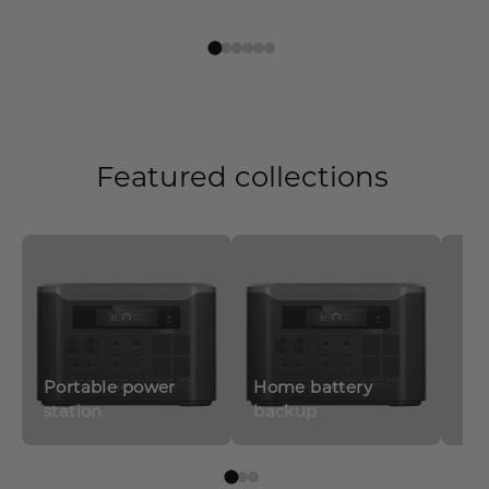
Featured collections
Portable power
Home battery
station
backup
So