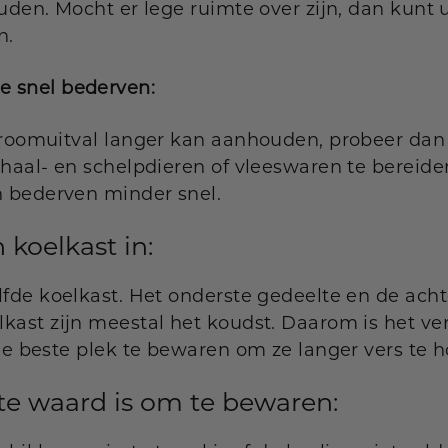
uden. Mocht er lege ruimte over zijn, dan kunt 
n.
e snel bederven:
stroomuitval langer kan aanhouden, probeer dan
chaal- en schelpdieren of vleeswaren te bereide
n bederven minder snel.
 koelkast in:
lfde koelkast. Het onderste gedeelte en de ach
lkast zijn meestal het koudst. Daarom is het v
 de beste plek te bewaren om ze langer vers te 
e waard is om te bewaren: