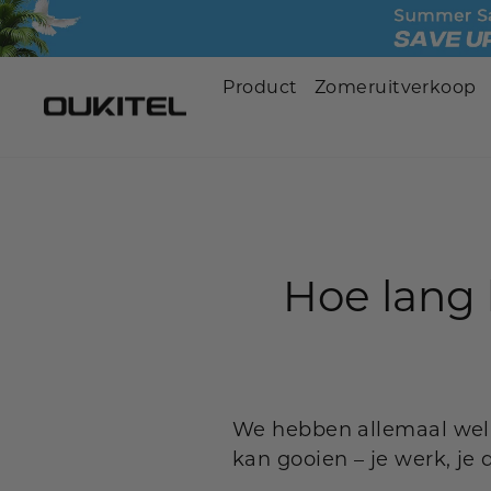
Ga
naar
de
Product
Zomeruitverkoop
inhoud
Portable Power Station
Home Battery Backup
Solar Generator Kit
Hoe lang 
Expansion Battery
Solar Panels
Car Jump Starter
We hebben allemaal wel
kan gooien – je werk, je 
Accessories