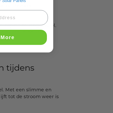
 Solar Panels
ur van tevoren
 blijven ze langer koel.
 plekken in de vriezer
 More
 tijdens
el. Met een slimme en
ijft tot de stroom weer is