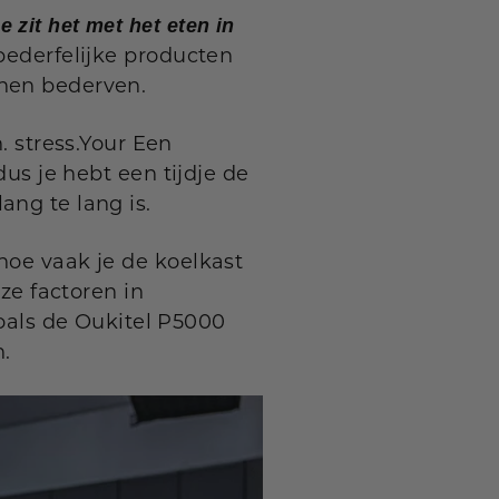
e zit het met het eten in
bederfelijke producten
nnen bederven.
 stress.Your Een
dus je hebt een tijdje de
ang te lang is.
hoe vaak je de koelkast
eze factoren in
als de Oukitel P5000
n.