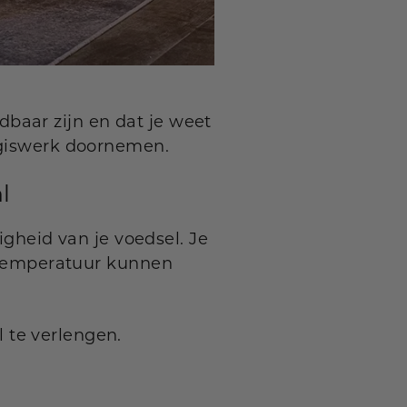
baar zijn en dat je weet
f giswerk doornemen.
l
ligheid van je voedsel. Je
e temperatuur kunnen
 te verlengen.