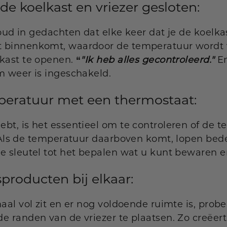
e koelkast en vriezer gesloten:
oud in gedachten dat elke keer dat je de koelka
 binnenkomt, waardoor de temperatuur wordt 
lkast te openen.
"Ik heb alles gecontroleerd."
En
“
m weer is ingeschakeld.
peratuur met een thermostaat:
bt, is het essentieel om te controleren of de 
. Als de temperatuur daarboven komt, lopen beder
de sleutel tot het bepalen wat u kunt bewaren 
producten bij elkaar:
aal vol zit en er nog voldoende ruimte is, prob
e randen van de vriezer te plaatsen. Zo creëer