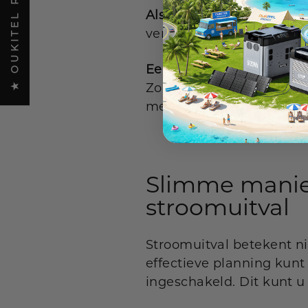
★ OUKITEL REVIEWS
Als het halfvol is:
U kunt 
verwachten.
Een handige tip:
Wanneer 
Zorg er daarom voor dat j
met water om een ​​soort
Slimme mani
stroomuitval
Stroomuitval betekent ni
effectieve planning kunt 
ingeschakeld. Dit kunt u