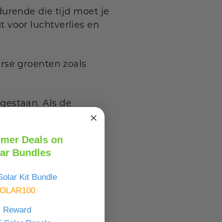
urende die tijd moet je
gt voor luchtverlies en
rse groenten zoals
egestaan. Als de
 te gooien.
mer Deals on
ar Bundles
geeft je een gerust
olar Kit Bundle
OLAR100
y Reward