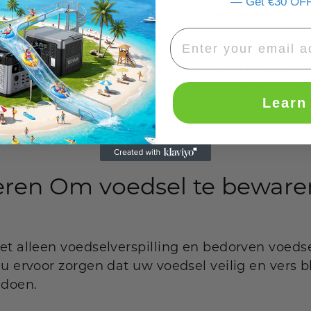
— Get €30 OFF
uw voedselveiligheidscertificaat ongeveer 24 u
je meerdere diepvriesproducten bij elkaar legt,
e ze dicht bij elkaar plaatst. Vul eventuele lege
Learn
 ijspak te maken.
eren
Om voedsel te bewaren
et alleen voedselverspilling en bedorven voeds
u ervoor zorgen dat uw voedsel veilig en vers bl
 doen.