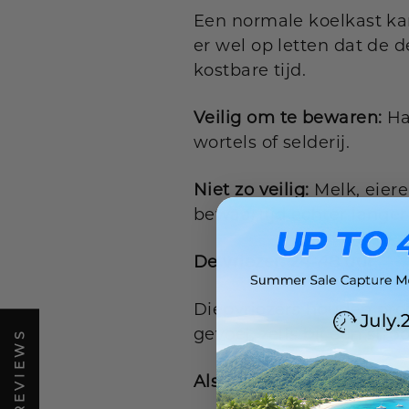
Een normale koelkast kan
er wel op letten dat de de
kostbare tijd.
Veilig om te bewaren:
Ha
wortels of selderij.
Niet zo veilig:
Melk, eiere
bewaartijd echter langer 
De vriezer: 24-48 uur
Diepvriezers houden prod
gevoel, zelfs bij een str
Als het vol is:
Je hebt ong