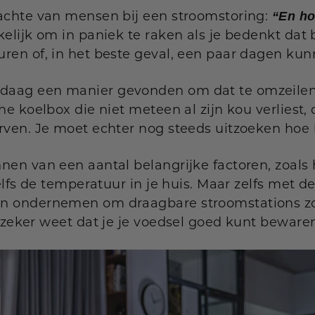
dachte van mensen bij een stroomstoring:
“En ho
elijk om in paniek te raken als je bedenkt dat 
ren of, in het beste geval, een paar dagen ku
aag een manier gevonden om dat te omzeilen.
he koelbox die niet meteen al zijn kou verliest, 
rven. Je moet echter nog steeds uitzoeken hoe l
nen van een aantal belangrijke factoren, zoals 
zelfs de temperatuur in je huis. Maar zelfs met d
en ondernemen om draagbare stroomstations zo
e zeker weet dat je je voedsel goed kunt beware