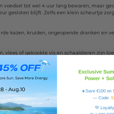
 voedsel tot wel 4 uur lang bewaren, maar ged
ur gesloten blijft. Zelfs een klein scheurtje zor
rde kazen, kruiden, ongeopende dranken en ve
n, vlees of gekookte vis en schaaldieren zijn to
dan 4 uur is, is het beter om al het voedsel weg
Exclusive Sum
Power + Sol
ucten het langst koud, zo'n 24 tot 48 uur. Dat 
☀️Save €100 on S
oomstoring.
— Code:
S
eveer 48 uur aan veiligheid.
💚 Loyalt