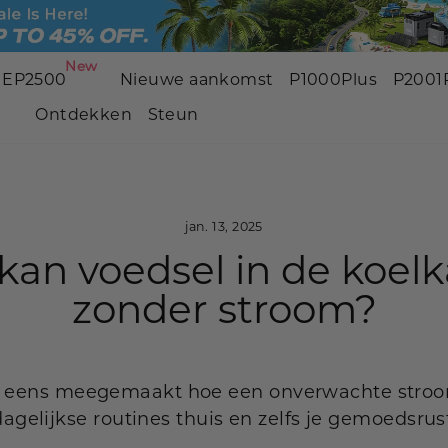
New
EP2500
Nieuwe aankomst
P1000Plus
P2001
Ontdekken
Steun
BP3000
P2001 PRO
P2001
3200W | 2048Wh
3200W | 2048Wh
2400W | 
NEW
NEW
jan. 13, 2025
kan voedsel in de koelka
P800
P5000 Pro
P1500
zonder stroom?
800W | 512Wh
4000W | 5120Wh
1800W | 
NEW
 eens meegemaakt hoe een onverwachte stroom
dagelijkse routines thuis en zelfs je gemoedsrus