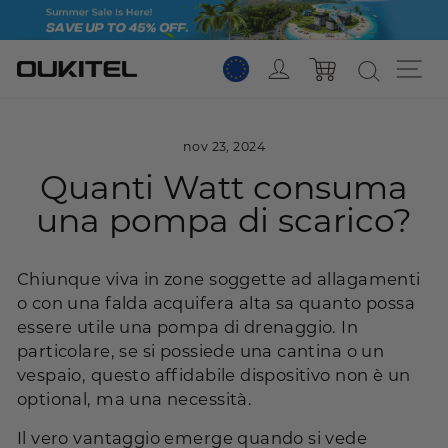
Vai
al
contenuto
Login
Na
Carrello
nov 23, 2024
Quanti Watt consuma
una pompa di scarico?
Chiunque viva in zone soggette ad allagamenti
o con una falda acquifera alta sa quanto possa
essere utile una pompa di drenaggio. In
particolare, se si possiede una cantina o un
vespaio, questo affidabile dispositivo non è un
optional, ma una necessità.
Il vero vantaggio emerge quando si vede