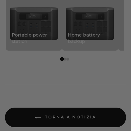
Portable power
Home battery
station
backup
So
TORNA A NOTIZIA