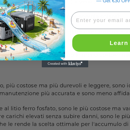
— Get €30 OFF
un tasso di efficienza di conversione più elevat
ria sicura per l'accumulo di energia solare?
, agli ioni di litio e LFP (litio-ferro-fosfato) so
e nell'accumulo di energia solare.
Learn
do, le più tradizionali, sono le meno costose m
itio, più costose ma più durevoli e leggere, sono id
 manutenzione più accurata e sono meno affidab
e al litio ferro fosfato, sono le più costose ma v
 carichi elevati senza subire danni, sono le più
e le rende la scelta ottimale per l'accumulo di 