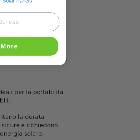
 Solar Panels
o, fino al 23%.
no le tre tipologie più
 More
a anche le più pesanti e
eali per la portabilità.
ili.
antano la durata
 sicure e richiedono
energia solare.