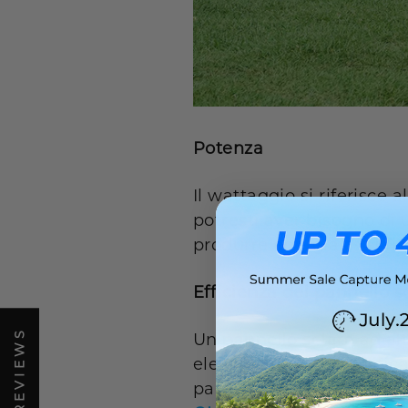
Potenza
Il wattaggio si riferisce 
potresti aver bisogno di
produrre energia a suffic
Efficienza del pannello s
Un pannello solare ad al
elettricità, il che signif
pannelli ha un tasso di 