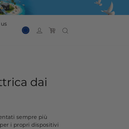
lus
Login
Carrello
trica dai
ventati sempre più
er i propri dispositivi