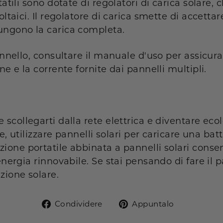
tatili sono dotate di regolatori di carica solare, 
oltaici. Il regolatore di carica smette di accetta
ungono la carica completa.
annello, consultare il manuale d'uso per assicurar
ne e la corrente fornite dai pannelli multipli.
 scollegarti dalla rete elettrica e diventare ec
ile, utilizzare pannelli solari per caricare una ba
zione portatile abbinata a pannelli solari conse
'energia rinnovabile. Se stai pensando di fare il
uzione solare.
Condividi
Pin
Condividere
Appuntalo
su
su