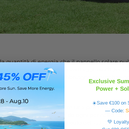
alla quantità di energia che il pannello solare pu
 un pannello solare con un wattaggio sufficient
ienza per soddisfare il fabbisogno energetico de
Exclusive Sum
Power + Sol
olare
☀️Save €100 on S
ta efficienza può convertire una percentuale mag
— Code:
S
ica che otterrai più energia da ogni pannello. La
💚 Loyalt
efficienza di conversione medio del 15%-20%, m