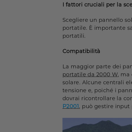
I fattori cruciali per la s
Scegliere un pannello sol
portatile. È importante s
portatili
.
Compatibilità
La maggior parte dei pan
portatile da 2000 W
, ma 
solare. Alcune centrali e
tensione e, poiché i panne
dovrai ricontrollare la 
P20
01
, può gestire input 