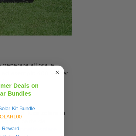
ò generare all'ora, e
e, ad esempio 400 W, per
lla tua casa.
mer Deals on
ar Bundles
olar Kit Bundle
giore di luce solare in
OLAR100
 maggior parte dei
y Reward
entre
Pannello solare