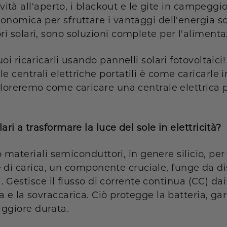
tività all'aperto, i blackout e le gite in campeg
nomica per sfruttare i vantaggi dell'energia sol
 solari, sono soluzioni complete per l'alimentaz
i ricaricarli usando pannelli solari fotovoltaici!
centrali elettriche portatili è come caricarle i
ploreremo come caricare una centrale elettrica 
ri a trasformare la luce del sole in elettricità?
no materiali semiconduttori, in genere silicio, per
ore di carica, un componente cruciale, funge da d
a. Gestisce il flusso di corrente continua (CC) dai
 e la sovraccarica. Ciò protegge la batteria, ga
ggiore durata.