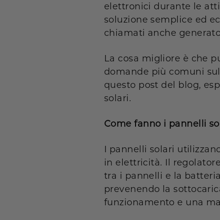
elettronici durante le at
soluzione semplice ed eco
chiamati anche generatori
La cosa migliore è che puo
domande più comuni sulle 
questo post del blog, es
solari
.
Come fanno i pannelli sola
I pannelli solari utilizza
in elettricità. Il regolat
tra i pannelli e la batteri
prevenendo la sottocarica
funzionamento e una ma