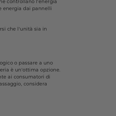
che controllano l'energia
re energia dai pannelli
si che l'unità sia in
ologico o passare a uno
tteria è un'ottima opzione.
nte ai consumatori di
 passaggio, considera