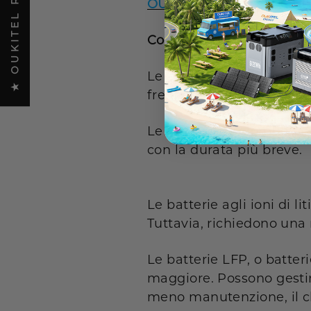
★ OUKITEL REVIEWS
OUKITEL PV400
presenta 
Come scegliere una batte
Le batterie al piombo-acido
frequentemente utilizzat
Le batterie al piombo-aci
con la durata più breve.
Le batterie agli ioni di l
Tuttavia, richiedono una
Le batterie LFP, o batteri
maggiore. Possono gestire
meno manutenzione, il ch