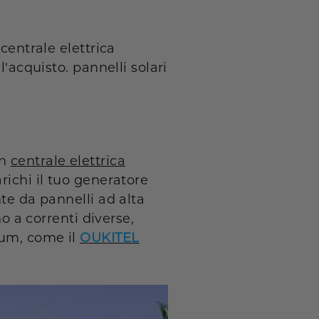
centrale elettrica
ll'acquisto.
pannelli solari
on
centrale elettrica
richi il tuo generatore
te da pannelli ad alta
no a correnti diverse,
ium, come il
OUKITEL