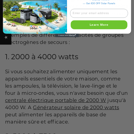
★ OUKITEL REVIEWS
— Get €30 OFF Solar Panels
suffisamment puissant pour couvrir vos besoins
énergétiques, mais pas un modèle inutilement
puissant afin d'éviter des coûts de
Learn More
fonctionnement excessifs. Voici quelques
exemples de différentes capacités de groupes
électrogènes de secours :
1.
2000 à 4000 watts
Si vous souhaitez alimenter uniquement les
appareils essentiels de votre maison, comme
les ampoules, la télévision, le lave-linge et le
four à micro-ondes, vous n'avez besoin que d'un
centrale électrique portable de 2000 W
jusqu'à
4000 W. A
Générateur solaire de 2000 watts
peut alimenter les appareils de base de
manière sûre et efficace.