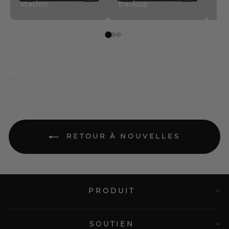
station
backup
So
RETOUR À NOUVELLES
PRODUIT
SOUTIEN